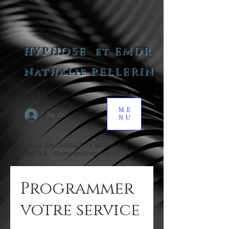
HYPNOSE
et EMDR
Nathalie PELLERIN
ME
Se connecter
NU
SEANCE EN CABINET , A VOTRE
DOMICILE ,
Renseignez-vous !!
Programmer
votre service