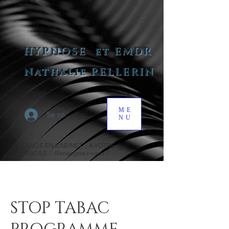
HYPNOSE
et EMDR
Nathalie PELLERIN
ME
Se connecter
NU
SEANCE EN CABINET , A VOTRE
DOMICILE ,
Renseignez-vous !!
STOP TABAC